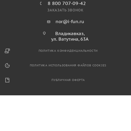
8 800 707-09-42
ЗАКАЗАТЬ ЗВОНОК
nor@i-fun.ru
Владикавказ,
ул. Ватутина, 63А
ПОЛИТИКА КОНФИДЕНЦИАЛЬНОСТИ
ПОЛИТИКА ИСПОЛЬЗОВАНИЯ ФАЙЛОВ COOKIES
ПУБЛИЧНАЯ ОФЕРТА
2026 © Продажа спортивного и игрового оборудования.
Информация, размещенная на данном ресурсе, не является
публичной офертой и носит ознакомительный характер.