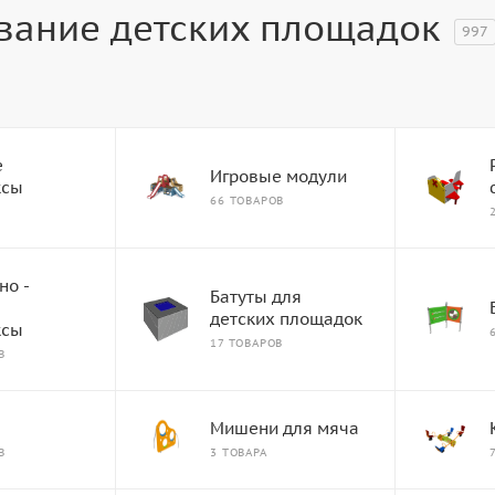
вание детских площадок
997
е
Игровые модули
ксы
66 ТОВАРОВ
но -
Батуты для
е
детских площадок
ксы
17 ТОВАРОВ
В
Мишени для мяча
В
3 ТОВАРА