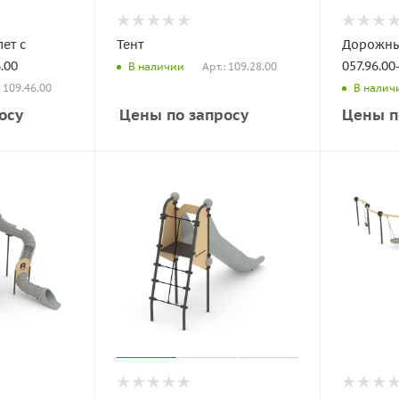
ет с
Тент
Дорожны
.00
057.96.00
Арт.: 109.28.00
В наличии
: 109.46.00
В налич
осу
Цены по запросу
Цены п