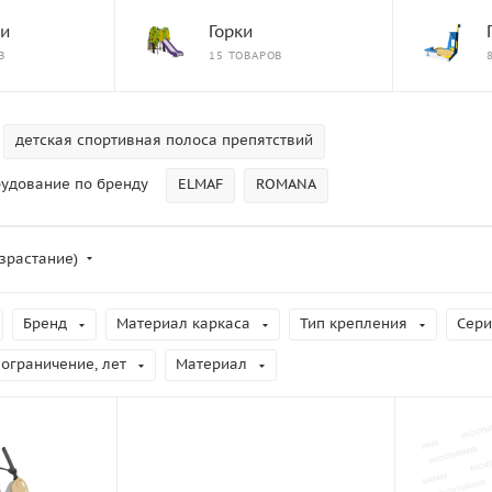
ли
Горки
В
15 ТОВАРОВ
детская спортивная полоса препятствий
рудование по бренду
ELMAF
ROMANA
зрастание)
Бренд
Материал каркаса
Тип крепления
Сери
 ограничение, лет
Материал