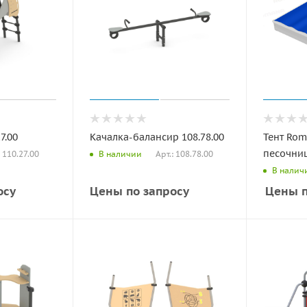
7.00
Качалка-балансир 108.78.00
Тент Rom
песочниц
: 110.27.00
Арт.: 108.78.00
В наличии
В налич
осу
Цены по запросу
Цены п