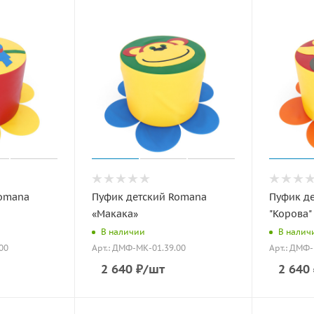
Romana
Пуфик детский Romana
Пуфик д
«Макака»
"Корова"
В наличии
В налич
00
Арт.: ДМФ-МК-01.39.00
Арт.: ДМФ-
2 640
₽
/шт
2 640