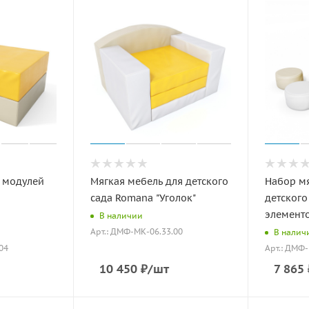
 модулей
Мягкая мебель для детского
Набор м
сада Romana "Уголок"
детского
элементо
В наличии
Арт.: ДМФ-МК-06.33.00
В налич
04
Арт.: ДМФ-
10 450
₽
/шт
7 865