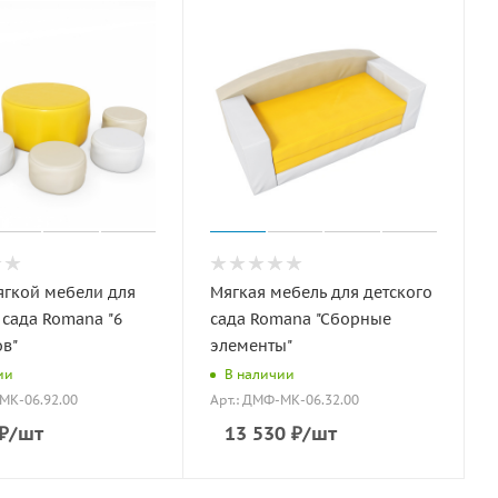
ягкой мебели для
Мягкая мебель для детского
 сада Romana "6
сада Romana "Сборные
в"
элементы"
ии
В наличии
МК-06.92.00
Арт.: ДМФ-МК-06.32.00
₽
/шт
13 530
₽
/шт