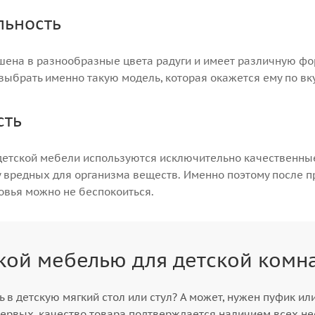
льность
шена в разнообразные цвета радуги и имеет различную фо
выбрать именно такую модель, которая окажется ему по вку
сть
детской мебели используются исключительно качественны
вредных для организма веществ. Именно поэтому после п
овья можно не беспокоиться.
кой мебелью для детской комн
ь в детскую мягкий стол или стул? А может, нужен пуфик ил
ервых, качество товара подтверждается наличием всех не