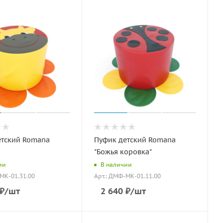
етский Romana
Пуфик детский Romana
"Божья коровка"
ии
В наличии
МК-01.31.00
Арт.: ДМФ-МК-01.11.00
₽
/шт
2 640
₽
/шт