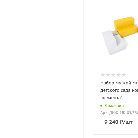
Набор мягкой ме
детского сада Ro
элемента"
В наличии
Арт.: ДМФ-МК-05.27.
9 240
₽
/шт