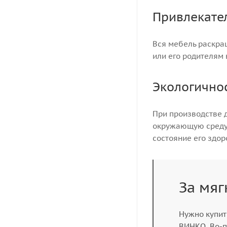
Привлекате
Вся мебель раскра
или его родителям 
Экологично
При производстве 
окружающую среду 
состояние его здор
За мяг
Нужно купит
ВИНКО. Во-п