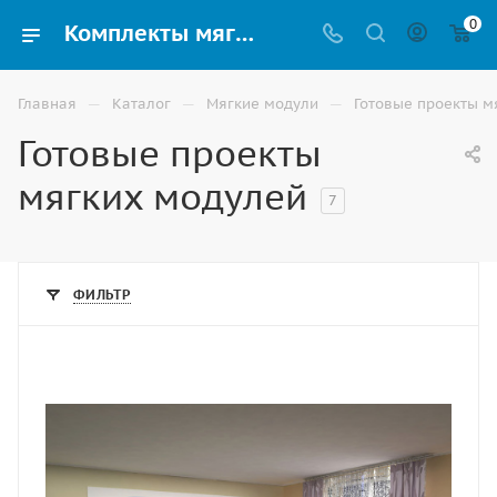
0
Комплекты мягких модулей для зала лечебной физкультуры купить в Владикавказе
—
—
—
Главная
Каталог
Мягкие модули
Готовые проекты м
Готовые проекты
мягких модулей
7
ФИЛЬТР