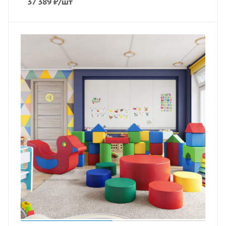
37 389
₽
/шт