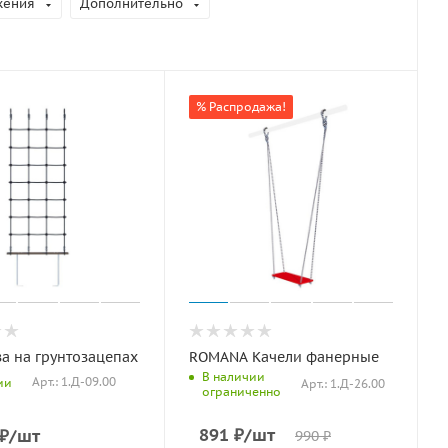
жения
Дополнительно
% Распродажа!
за на грунтозацепах
ROMANA Качели фанерные
В наличии
Арт.: 1.Д-09.00
ии
Арт.: 1.Д-26.00
ограниченно
891
₽
/шт
₽
/шт
990
₽