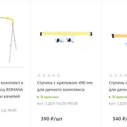
 комплект к
Ступень с крепежом 490 мм
Ступень 
ксу ROMANA
для дачного комплекса
для дачн
ки качелей
В наличии
В налич
Арт.: 1.ДСК-Пр.00.490.00
Арт.: 1.ДС
: 1.Д-40.00
390
₽
/шт
340
₽