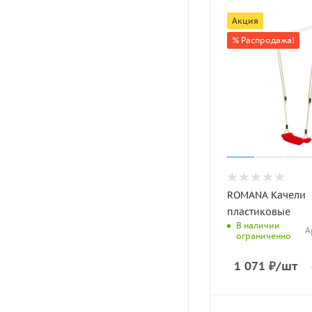
Акция
% Распродажа!
ROMANA Качели
пластиковые
В наличии
А
ограниченно
1 071
₽
/шт