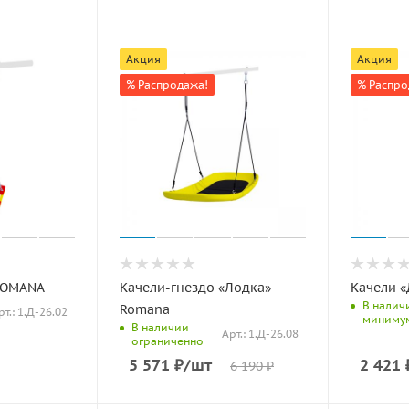
Акция
Акция
% Распродажа!
% Распро
ROMANA
Качели-гнездо «Лодка»
Качели 
В налич
Romana
рт.: 1.Д-26.02
миниму
В наличии
Арт.: 1.Д-26.08
ограниченно
5 571
₽
/шт
2 421
6 190
₽