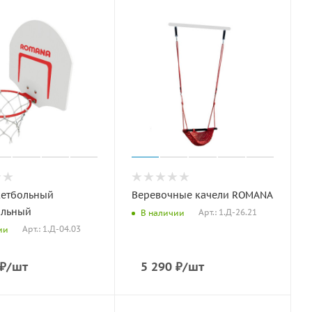
кетбольный
Веревочные качели ROMANA
альный
Арт.: 1.Д-26.21
В наличии
Арт.: 1.Д-04.03
ии
₽
/шт
5 290
₽
/шт