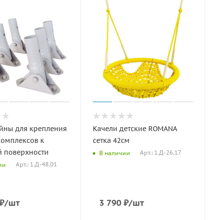
йны для крепления
Качели детские ROMANA
комплексов к
сетка 42см
й поверхности
Арт.: 1.Д-26.17
В наличии
Арт.: 1.Д-48.01
ии
₽
/шт
3 790
₽
/шт