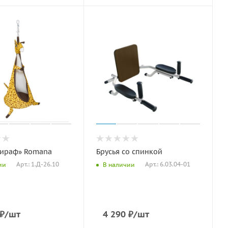
Жираф» Romana
Брусья со спинкой
Арт.: 1.Д-26.10
Арт.: 6.03.04-01
ии
В наличии
₽
/шт
4 290
₽
/шт