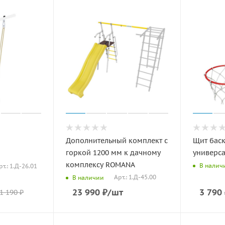
Дополнительный комплект с
Щит бас
горкой 1200 мм к дачному
универс
комплексу ROMANA
В налич
рт.: 1.Д-26.01
Арт.: 1.Д-45.00
В наличии
23 990
₽
/шт
3 790
1 190
₽