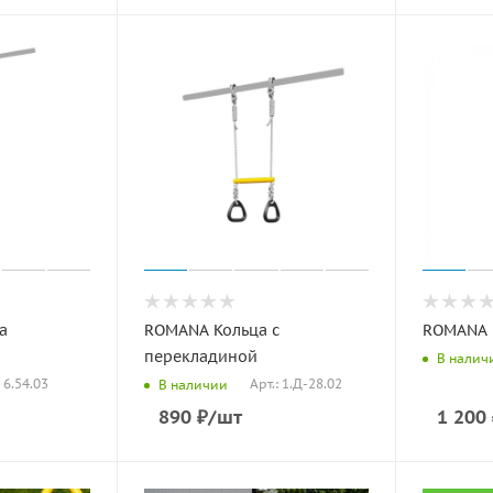
а
ROMANA Кольца с
ROMANA 
перекладиной
В налич
: 6.54.03
Арт.: 1.Д-28.02
В наличии
890
₽
/шт
1 200