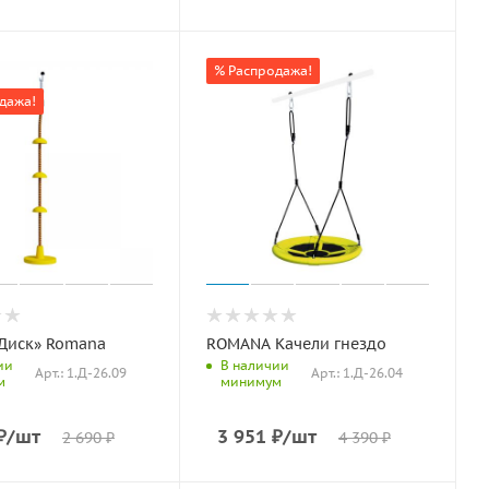
% Распродажа!
дажа!
«Диск» Romana
ROMANA Качели гнездо
ии
В наличии
Арт.: 1.Д-26.09
Арт.: 1.Д-26.04
м
минимум
₽
/шт
3 951
₽
/шт
2 690
₽
4 390
₽