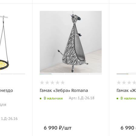
гнездо
Гамак «Зебра» Romana
Гамак «
Арт.: 1.Д-26.18
В наличии
В налич
 для
: 1.Д-26.16
6 990
₽
/шт
6 990