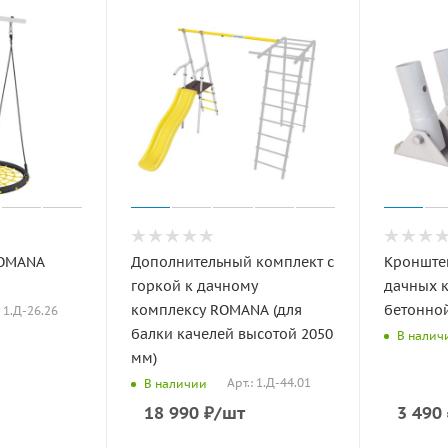
ROMANA
Дополнительный комплект с
Кронште
горкой к дачному
дачных 
комплексу ROMANA (для
бетонно
: 1.Д-26.26
балки качелей высотой 2050
В налич
мм)
Арт.: 1.Д-44.01
В наличии
18 990
₽
/шт
3 490