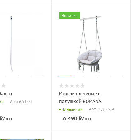
Новинка
Канат
Качели плетеные с
подушкой ROMANA
Арт.: 6.51.04
ии
Арт.: 1.Д-26.30
В наличии
₽
/шт
6 490
₽
/шт