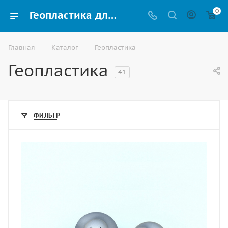
0
Геопластика для парка, сквера или детской площадки купить в Владикавказе
—
—
Главная
Каталог
Геопластика
Геопластика
41
ФИЛЬТР