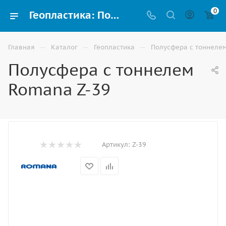
0
Геопластика: Полусфера с тоннелем Romana Z-39 - купить в Владикавказе: цены, фото, характеристики, отзывы | ВИНКО
—
—
—
Главная
Каталог
Геопластика
Полусфера с тоннеле
Полусфера с тоннелем
Romana Z-39
Артикул:
Z-39