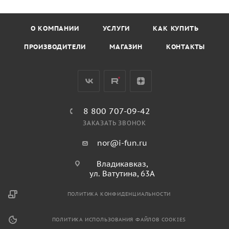
ползать и исследовать окружающее пространство.
Полусфера создана из прочных и безопасных
О КОМПАНИИ
УСЛУГИ
КАК КУПИТЬ
материалов, что гарантирует надежность и долгий срок
службы даже при интенсивном использовании.
ПРОИЗВОДИТЕЛИ
МАГАЗИН
КОНТАКТЫ
Удобный тоннель, соединяющий различные части
конструкции, предоставляет детям возможность
развивать координацию и физическую активность, а
также способствует социальному взаимодействию во
время игры. Этот элемент обеспечит веселое
8 800 707-09-42
времяпрепровождение и поможет детям развивать
ЗАКАЗАТЬ ЗВОНОК
моторные навыки, ловкость и креативность в процессе
игры.
nor@i-fun.ru
Владикавказ,
ул. Ватутина, 63А
ПОЛИТИКА КОНФИДЕНЦИАЛЬНОСТИ
ПОЛИТИКА ИСПОЛЬЗОВАНИЯ ФАЙЛОВ COOKIES