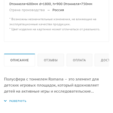
Dтоннеля=600мм d=1800, h=900 Dтоннеля=750мм
Страна производства
—
Россия
* Возможны незначительные изменения, не влияющие на
эксплуатационные качества продукции.
* Цвет изделия на картинке может отличаться от реального.
ОПИСАНИЕ
ОТЗЫВЫ
ОПЛАТА
ДОСТА
Полусфера с тоннелем Romana – это элемент для
детских игровых площадок, который вдохновляет
детей на активные игры и исследовательские
приключения. Этот оригинальный игровой комплекс
сочетает в себе функциональность и безопасность,
предлагая малышам уникальную возможность лазить,