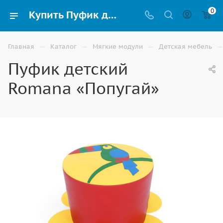
0
Купить Пуфик детский Romana «Попугай» в Владикавказе
—
—
—
—
Главная
Каталог
Мягкие модули
Детская мебель
Пуфик детский
Romana «Попугай»