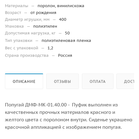
Материалы
—
поролон, винилискожа
Возраст
—
от рождения
Диаметр игрушки, мм
—
400
Упаковка
—
полиэтилен
Допустимая нагрузка, кг
—
50
Тип упаковки
—
полиэтиленовая пленка
Вес с упаковкой
—
1,2
Страна производства
—
Россия
ОПИСАНИЕ
ОТЗЫВЫ
ОПЛАТА
ДОСТА
Попугай ДМФ-МК-01.40.00 - Пуфик выполнен из
качественных прочных материалов красного и
желтого цвета с поролоном внутри. Сиденье украшено
красочной аппликацией с изображением попугая.