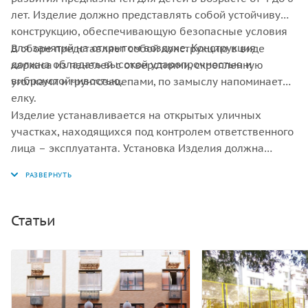
лет. Изделие должно представлять собой устойчивую
конструкцию, обеспечивающую безопасные условия
для занятий на открытом воздухе. Конструкция
В сборе представляет собой конструкцию в виде
должна обладать высокой ударопрочностью и
каркаса из панелей с отверстиями, скрепленную
виброустойчивостью.
уголками и грунтозацепами, по замыслу напоминает
елку.
Изделие устанавливается на открытых уличных
участках, находящихся под контролем ответственного
лица – эксплуатанта. Установка Изделия должна
проводится на ровной площадке, свободной от
насаждений. В зоне приземления должно быть
ударопоглощающее покрытие (песок, древесные
опилки) минимальной толщиной 300 мм.
Статьи