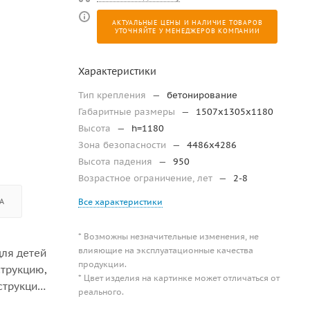
АКТУАЛЬНЫЕ ЦЕНЫ И НАЛИЧИЕ ТОВАРОВ
УТОЧНЯЙТЕ У МЕНЕДЖЕРОВ КОМПАНИИ
Характеристики
Тип крепления
—
бетонирование
Габаритные размеры
—
1507х1305х1180
Высота
—
h=1180
Зона безопасности
—
4486х4286
Высота падения
—
950
Возрастное ограничение, лет
—
2-8
А
Все характеристики
* Возможны незначительные изменения, не
влияющие на эксплуатационные качества
для детей
продукции.
струкцию,
* Цвет изделия на картинке может отличаться от
струкция
реального.