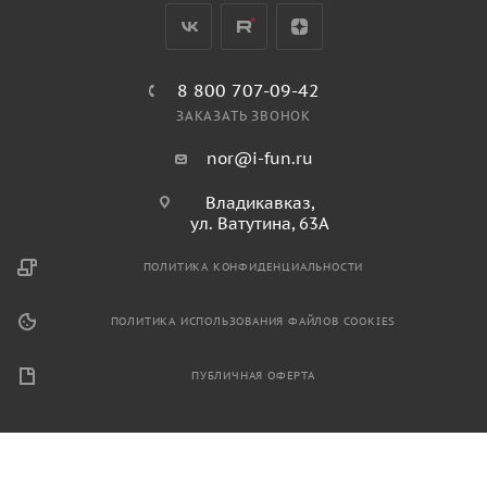
8 800 707-09-42
ЗАКАЗАТЬ ЗВОНОК
nor@i-fun.ru
Владикавказ,
ул. Ватутина, 63А
ПОЛИТИКА КОНФИДЕНЦИАЛЬНОСТИ
ПОЛИТИКА ИСПОЛЬЗОВАНИЯ ФАЙЛОВ COOKIES
ПУБЛИЧНАЯ ОФЕРТА
2026 © Продажа спортивного и игрового оборудования.
Информация, размещенная на данном ресурсе, не является