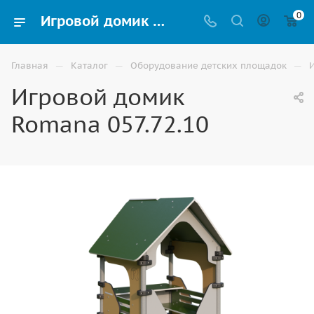
0
Игровой домик Romana 057.72.10 на улицу для детской площадки купить в Владикавказе
—
—
—
Главная
Каталог
Оборудование детских площадок
Игровой домик
Romana 057.72.10