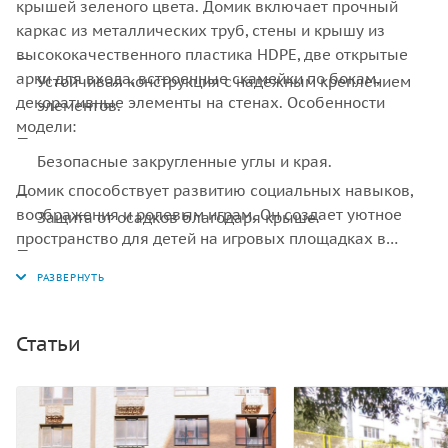
крышей зеленого цвета. Домик включает прочный
каркас из металлических труб, стены и крышу из
высококачественного пластика HDPE, две открытые
арки для входа, встроенные скамейки по бокам,
Устойчивая конструкция с надежным креплением
декоративные элементы на стенах. Особенности
элементов.
модели:
Безопасные закругленные углы и края.
Домик способствует развитию социальных навыков,
воображения и ролевым играм. Он создает уютное
Защита от осадков благодаря крыше.
пространство для детей на игровых площадках в
парках, детских садах и жилых комплексах.
Легкость очистки и устойчивость к УФ-излучению.
Конструкция соответствует стандартам безопасности и
обеспечивает долговечность при интенсивном
использовании на открытом воздухе.
Статьи