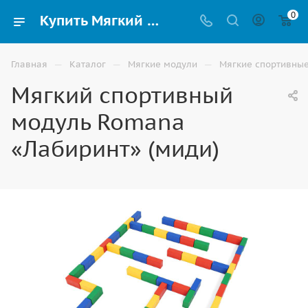
0
Купить Мягкий спортивный модуль Romana «Лабиринт» (миди) по низким ценам в Владикавказе
—
—
—
Главная
Каталог
Мягкие модули
Мягкие спортивны
Мягкий спортивный
модуль Romana
«Лабиринт» (миди)