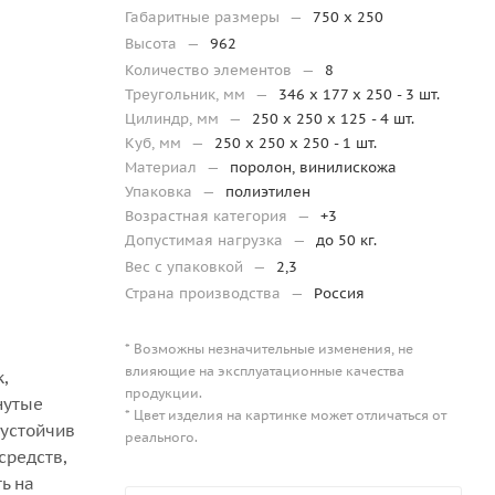
Габаритные размеры
—
750 x 250
Высота
—
962
Количество элементов
—
8
Треугольник, мм
—
346 x 177 x 250 - 3 шт.
Цилиндр, мм
—
250 x 250 x 125 - 4 шт.
Куб, мм
—
250 х 250 x 250 - 1 шт.
Материал
—
поролон, винилискожа
Упаковка
—
полиэтилен
Возрастная категория
—
+3
Допустимая нагрузка
—
до 50 кг.
Вес с упаковкой
—
2,3
Страна производства
—
Россия
* Возможны незначительные изменения, не
влияющие на эксплуатационные качества
,
продукции.
нутые
* Цвет изделия на картинке может отличаться от
 устойчив
реального.
средств,
ь на