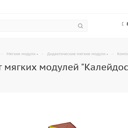
—
—
—
Мягкие модули
Дидактические мягкие модули
Компл
 мягких модулей "Калейдос