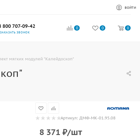
ВОЙТИ
8 800 707-09-42
0
0
0
ЗАКАЗАТЬ ЗВОНОК
ект мягких модулей "Калейдоскоп"
коп"
Артикул:
ДМФ-МК-01.95.08
8 371
₽
/шт