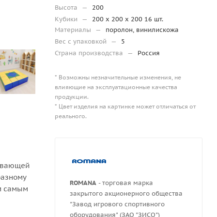
Высота
—
200
Кубики
—
200 x 200 x 200 16 шт.
Материалы
—
поролон, винилискожа
Вес с упаковкой
—
5
Страна производства
—
Россия
* Возможны незначительные изменения, не
влияющие на эксплуатационные качества
продукции.
* Цвет изделия на картинке может отличаться от
реального.
вивающей
разному
ROMANA
- торговая марка
ем самым
закрытого акционерного общества
"Завод игрового спортивного
оборудования" (ЗАО "ЗИСО")