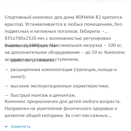
Спортивный комплекс для дома ROMANA R2 крепится
враспор. Устанавливается в любых помещениях, без
подвесных и натяжных потолков. Габариты –
835х700х2320 мм, с возможностью регулировки
высоты до 2800 мм. Максимальная нагрузка – 100 кг,
Главные преимущества:
на дополнительное оборудование – до 50 кг. Комплекс
оснащен массажными ступенями.
удобство установки;
расширенная комплектация (трапеция, кольца и
канат);
высокие эксплуатационные характеристики;
быстрый монтаж и демонтаж.
Комплекс предназначен для детей любого возраста.
Направлен на укрепление физического здоровья и
развитие общей моторики. За счет массажных
ступеней, скольжение рук и ног исключено. Товар
сертифицирован и безопасен для детей.