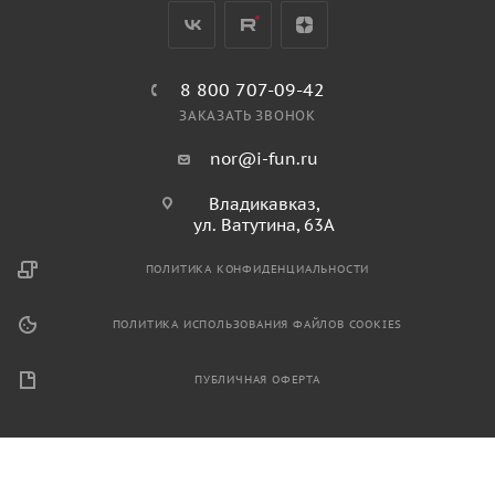
8 800 707-09-42
ЗАКАЗАТЬ ЗВОНОК
nor@i-fun.ru
Владикавказ,
ул. Ватутина, 63А
ПОЛИТИКА КОНФИДЕНЦИАЛЬНОСТИ
ПОЛИТИКА ИСПОЛЬЗОВАНИЯ ФАЙЛОВ COOKIES
ПУБЛИЧНАЯ ОФЕРТА
2026 © Продажа спортивного и игрового оборудования.
Информация, размещенная на данном ресурсе, не является