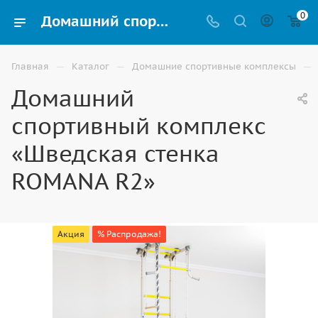
0
Домашний спортивный комплекс «Шведская стенка ROMANA R2» для детей купить в Владикавказе
—
—
—
Главная
Каталог
Домашние спортивные комплексы
Домашний
спортивный комплекс
«Шведская стенка
ROMANA R2»
Акция
% Распродажа!