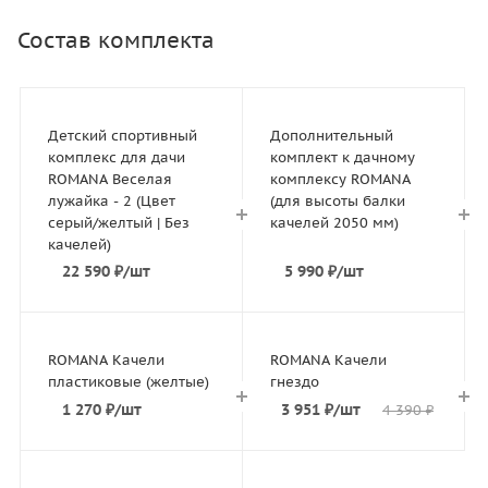
Состав комплекта
Детский спортивный
Дополнительный
комплекс для дачи
комплект к дачному
ROMANA Веселая
комплексу ROMANA
лужайка - 2 (Цвет
(для высоты балки
серый/желтый | Без
качелей 2050 мм)
качелей)
22 590
₽
/шт
5 990
₽
/шт
ROMANA Качели
ROMANA Качели
пластиковые (желтые)
гнездо
1 270
₽
/шт
3 951
₽
/шт
4 390
₽