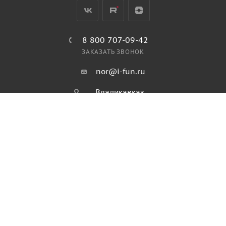
8 800 707-09-42
ЗАКАЗАТЬ ЗВОНОК
nor@i-fun.ru
Владикавказ,
ул. Ватутина, 63А
ПОЛИТИКА КОНФИДЕНЦИАЛЬНОСТИ
ПОЛИТИКА ИСПОЛЬЗОВАНИЯ ФАЙЛОВ COOKIES
ПУБЛИЧНАЯ ОФЕРТА
2026 © Продажа спортивного и игрового оборудования.
Информация, размещенная на данном ресурсе, не является